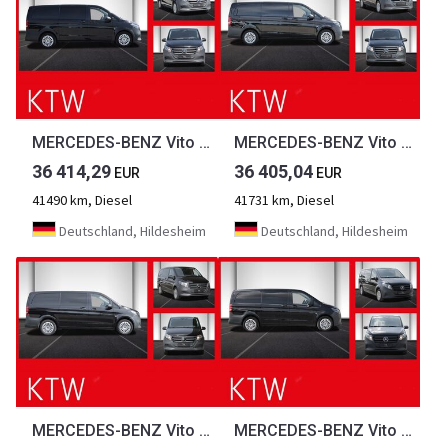
MERCEDES-BENZ Vito 116CDI lang,9Sitze,2x el.Schiebetür,2xKlima...
MERCEDES-BENZ Vito 116CDI lang,9Sitze,2x el.Schiebetür,2xKlima...
36 414,29
36 405,04
EUR
EUR
41490 km, Diesel
41731 km, Diesel
Deutschland, Hildesheim
Deutschland, Hildesheim
MERCEDES-BENZ Vito 116CDI lang,9Sitze,2x el.Schiebetür,2xKlima...
MERCEDES-BENZ Vito 116CDI lang,9Sitze,2x el.Schiebetür,2xKlima...