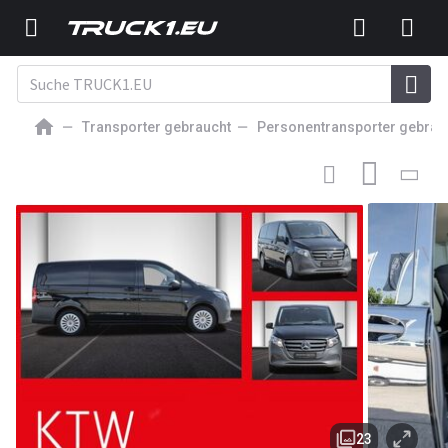
Transporter gebraucht
Personentransporter gebrau
37 590,76
EUR
PERSONENTRANSPORTER
MERCEDES-BENZ Vito 116CDI
lang,9Sitze,2x el.Schiebetür,2xKlima...
23