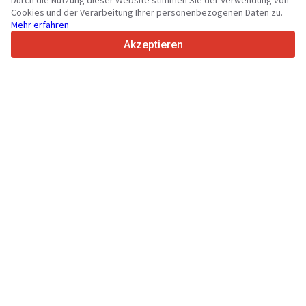
Durch die Nutzung dieser Website stimmen Sie der Verwendung von
Cookies und der Verarbeitung Ihrer personenbezogenen Daten zu.
Mehr erfahren
Akzeptieren
Ihre zuverlässige Plattform für Nutzfahrzeuge und Maschinen
seit 2003
450K +
Aktive Anzeigen
Anfrage senden
70+
Länder weltweit
36
Unterstützte Sprachen
4.7/5
Trustpilot
Für Händler
Werbung
Preise
Support
Für Käufer
Markenbewertungen