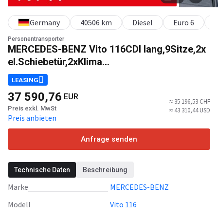
Germany
40506 km
Diesel
Euro 6
Personentransporter
MERCEDES-BENZ Vito 116CDI lang,9Sitze,2x
el.Schiebetür,2xKlima...
LEASING
37 590,76
EUR
≈ 35 196,53 CHF
Preis exkl. MwSt
≈ 43 310,44 USD
Preis anbieten
Anfrage senden
Technische Daten
Beschreibung
Marke
MERCEDES-BENZ
Modell
Vito 116