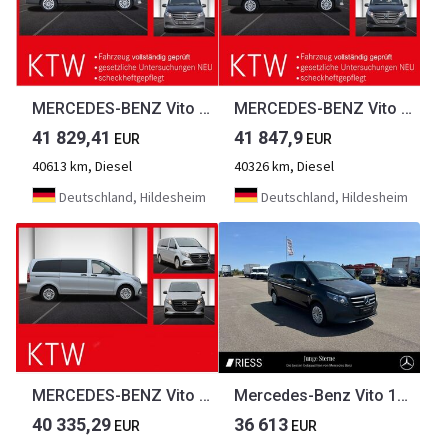
MERCEDES-BENZ Vito 116CDI lang,9Sitze,2x el.Schiebetür,2xKlima...
MERCEDES-BENZ Vito 116CDI lang,9Sitze,2x el.Schiebetür,2xKlima...
41 829,41
41 847,9
EUR
EUR
40613 km, Diesel
40326 km, Diesel
Deutschland, Hildesheim
Deutschland, Hildesheim
MERCEDES-BENZ Vito 116CDI lang,TourerPro,2xKlima,9Sitze,2xTür...
Mercedes-Benz Vito 116 CDI TOURER PRO/LANG/MBUX/NAVI/ELEKT.TÜR
40 335,29
36 613
EUR
EUR