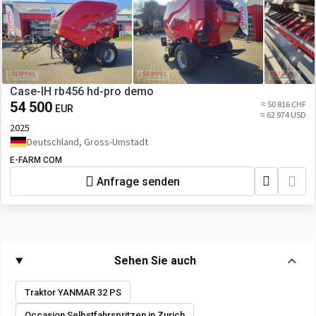
Case-IH rb456 hd-pro demo
54 500
≈ 50 816 CHF
EUR
≈ 62 974 USD
2025
Deutschland, Gross-Umstadt
E-FARM COM
Anfrage senden
Sehen Sie auch
Traktor YANMAR 32 PS
Occasion Selbstfahrspritzen in Zurich