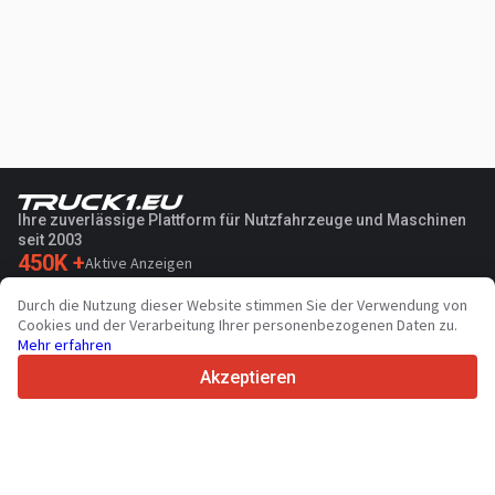
Ihre zuverlässige Plattform für Nutzfahrzeuge und Maschinen
seit 2003
450K +
Aktive Anzeigen
70+
Länder weltweit
Durch die Nutzung dieser Website stimmen Sie der Verwendung von
36
Unterstützte Sprachen
Cookies und der Verarbeitung Ihrer personenbezogenen Daten zu.
Mehr erfahren
4.7/5
Trustpilot
Akzeptieren
Für Händler
Werbung