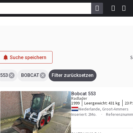
S
Suche speichern
553
BOBCAT
Filter zurücksetzen
Bobcat 553
Radlader
1999
Leergewicht:
431 kg
23 P.
Niederlande, Groot-Ammers
Inseriert: 2Mo.
Referenznumm