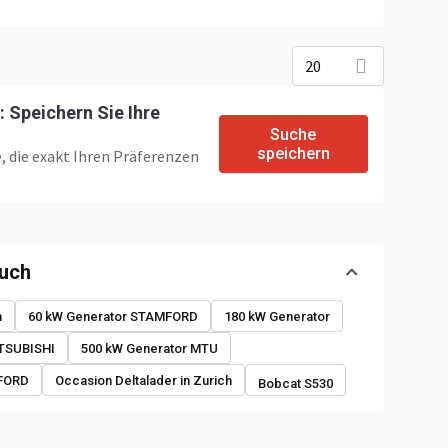
20
 Speichern Sie Ihre
Suche
speichern
, die exakt Ihren Präferenzen
auch
n
60 kW Generator STAMFORD
180 kW Generator
ITSUBISHI
500 kW Generator MTU
MFORD
Occasion Deltalader in Zurich
Bobcat S530