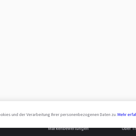
ookies und der Verarbeitung Ihrer personenbezogenen Daten zu.
Mehr erfa
r
Für Käufer
Infor
Markenbewertungen
Über T