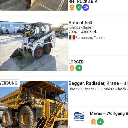
RH TRUCKS B.V.
10
Bobcat 553
Kompaktlader
2004
4300 Std.
Rumänien, Tarcea
LORGER
3
Bagger, Radlader, Krane – 
WERBUNG
Über 25 Länder • 60-Punkte-Check •
Mevas – Wolfgang 
3