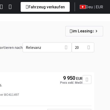
Fahrzeug verkaufen
Deu
| EUR
im Leasing
2
ortieren nach
Relevanz
20
9 950
EUR
Preis exkl. MwSt
S.
er BO411497