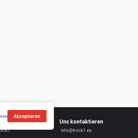
Akzeptieren
hren
mationen
Uns kontaktieren
ruck1
info@truck1.eu