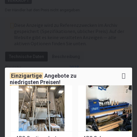
VERKAUFT
Der Händler hat den Preis nicht angegeben.
Diese Anzeige wird zu Referenzzwecken im Archiv
gespeichert (Spezifikationen, üblicher Preis). Auf der
Website gibt es keine veralteten Anzeigen — alle
aktiven Optionen finden Sie unten.
Technische Daten
Beschreibung
Baujahr
2018
Einzigartige
Angebote zu
Betriebsstunden
100 Std.
niedrigsten Preisen!
Gewicht
800 kg
Hubhöhe
1 mm
Standort
Dänemark
, Fabriksparken
24, DK-2600
Glostrup/Copenhagen,
Denmark