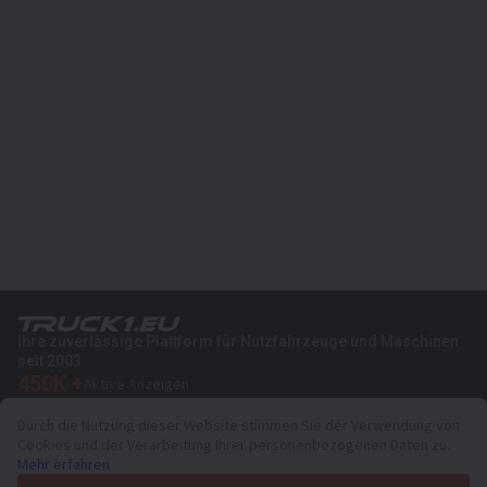
Ihre zuverlässige Plattform für Nutzfahrzeuge und Maschinen
seit 2003
450K +
Aktive Anzeigen
70+
Länder weltweit
Durch die Nutzung dieser Website stimmen Sie der Verwendung von
36
Unterstützte Sprachen
Cookies und der Verarbeitung Ihrer personenbezogenen Daten zu.
Mehr erfahren
4.7/5