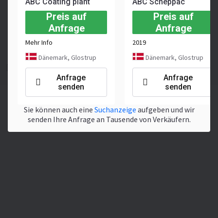
ABC Coating plant
ABC Scheppac
Zusätzlich
Preis auf
Preis auf
Anfrage
Anfrage
Zertifizierungen
CE
Mehr Info
2019
Melden
Dänemark, Glostrup
Dänemark, Glostrup
Dieses Angebot dient nur Informationszwecken. Bitte
Anfrage
Anfrage
bestätigen Sie die Details direkt beim Verkäufer.
senden
senden
Sie können auch eine
Suchanzeige
aufgeben und wir
senden Ihre Anfrage an Tausende von Verkäufern.