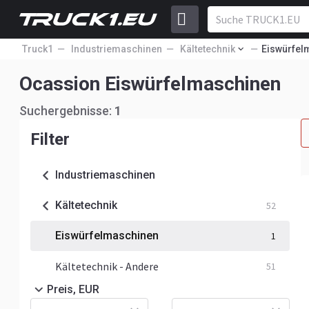
Truck1
Industriemaschinen
Kältetechnik
Eiswürfel
Ocassion Eiswürfelmaschinen
Suchergebnisse:
1
Filter
Industriemaschinen
Kältetechnik
52
Eiswürfelmaschinen
1
Kältetechnik - Andere
51
Preis, EUR