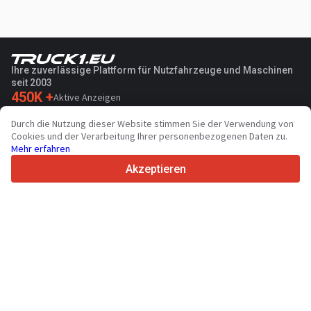
Ihre zuverlässige Plattform für Nutzfahrzeuge und Maschinen
seit 2003
450K +
Aktive Anzeigen
70+
Länder weltweit
Durch die Nutzung dieser Website stimmen Sie der Verwendung von
36
Unterstützte Sprachen
Cookies und der Verarbeitung Ihrer personenbezogenen Daten zu.
Mehr erfahren
4.7/5
Trustpilot
Akzeptieren
Für Händler
Werbung
Preise
Support
Für Käufer