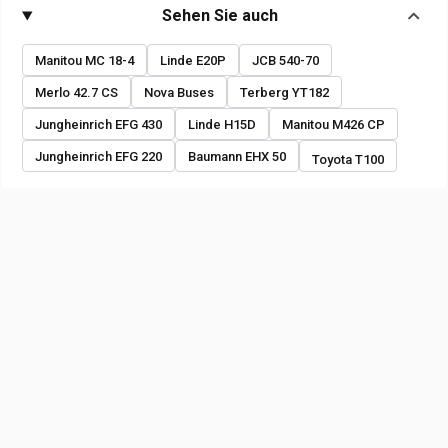
Sehen Sie auch
Manitou MC 18-4
Linde E20P
JCB 540-70
Merlo 42.7 CS
Nova Buses
Terberg YT182
Jungheinrich EFG 430
Linde H15D
Manitou M426 CP
Jungheinrich EFG 220
Baumann EHX 50
Toyota T100