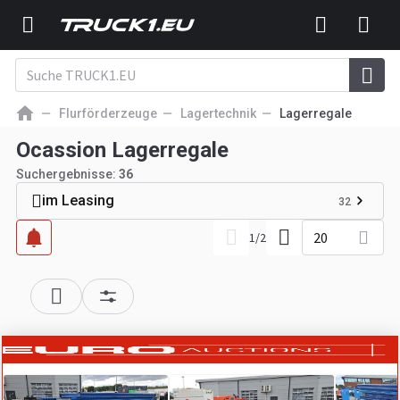
Flurförderzeuge
Lagertechnik
Lagerregale
Ocassion Lagerregale
Suchergebnisse:
36
im Leasing
32
20
1
/
2