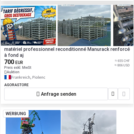
matériel professionnel reconditionné Manurack renforcé
à fond aj
700
≈ 655 CHF
EUR
≈ 806 USD
Preis exkl. MwSt
Auktion
Frankreich, Piolenc
AGORASTORE
Anfrage senden
WERBUNG