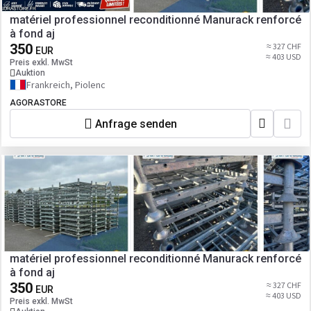
matériel professionnel reconditionné Manurack renforcé
à fond aj
350
≈ 327 CHF
EUR
≈ 403 USD
Preis exkl. MwSt
Auktion
Frankreich, Piolenc
AGORASTORE
Anfrage senden
matériel professionnel reconditionné Manurack renforcé
à fond aj
350
≈ 327 CHF
EUR
≈ 403 USD
Preis exkl. MwSt