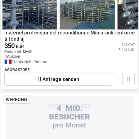
matériel professionnel reconditionné Manurack renforcé
à fond aj
350
≈ 327 CHF
EUR
≈ 403 USD
Preis exkl. MwSt
Auktion
Frankreich, Piolenc
AGORASTORE
Anfrage senden
WERBUNG