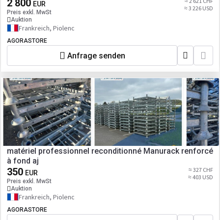
2 800
≈ 2 621 CHF
EUR
≈ 3 226 USD
Preis exkl. MwSt
Auktion
Frankreich, Piolenc
AGORASTORE
Anfrage senden
matériel professionnel reconditionné Manurack renforcé
à fond aj
350
≈ 327 CHF
EUR
≈ 403 USD
Preis exkl. MwSt
Auktion
Frankreich, Piolenc
AGORASTORE