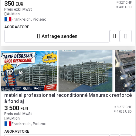
350
≈ 327 CHF
EUR
≈ 403 USD
Preis exkl. MwSt
Auktion
Frankreich, Piolenc
AGORASTORE
Anfrage senden
matériel professionnel reconditionné Manurack renforcé
à fond aj
3 500
≈ 3 277 CHF
EUR
≈ 4 032 USD
Preis exkl. MwSt
Auktion
Frankreich, Piolenc
AGORASTORE