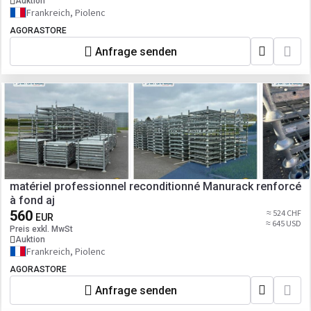
Auktion
Frankreich, Piolenc
AGORASTORE
Anfrage senden
matériel professionnel reconditionné Manurack renforcé
à fond aj
560
≈ 524 CHF
EUR
≈ 645 USD
Preis exkl. MwSt
Auktion
Frankreich, Piolenc
AGORASTORE
Anfrage senden