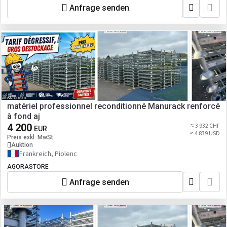
Anfrage senden
matériel professionnel reconditionné Manurack renforcé
à fond aj
4 200
≈ 3 932 CHF
EUR
≈ 4 839 USD
Preis exkl. MwSt
Auktion
Frankreich, Piolenc
AGORASTORE
Anfrage senden