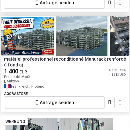
Anfrage senden
matériel professionnel reconditionné Manurack renforcé
à fond aj
1 400
≈ 1 310 CHF
EUR
≈ 1 613 USD
Preis exkl. MwSt
Auktion
Frankreich, Piolenc
AGORASTORE
Anfrage senden
WERBUNG