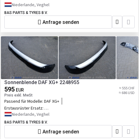
2248955,2328745,2398379,D2248955UPCOMPL,5.00252
Niederlande, Veghel
BAS PARTS & TYRES B.V.
Anfrage senden
Sonnenblende DAF XG+ 2248955
595
≈ 555 CHF
EUR
≈ 686 USD
Preis exkl. MwSt
Passend für Modelle:
DAF XG+
Erstausrüster Ersatz:
2248955,2328745,2398379,D2248955UPCOMPL,5.00252
Niederlande, Veghel
BAS PARTS & TYRES B.V.
Anfrage senden