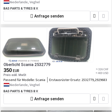
2341420,2541737,1.00277
Niederlande, Veghel
BAS PARTS & TYRES B.V.
Anfrage senden
Oberlicht Scania 2532779
350
≈ 326 CHF
EUR
≈ 403 USD
Preis exkl. MwSt
Passend für Modelle:
Scania
Erstausrüster Ersatz:
2532779,2929683
Niederlande, Veghel
BAS PARTS & TYRES B.V.
Anfrage senden