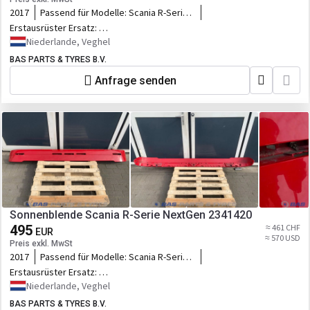
2017
Passend für Modelle:
Scania R-Serie
NextGen
Erstausrüster Ersatz:
2341420,2977808,2541737,2341422,1.00277,1.00009
Niederlande, Veghel
BAS PARTS & TYRES B.V.
Anfrage senden
Sonnenblende Scania R-Serie NextGen 2341420
495
≈ 461 CHF
EUR
≈ 570 USD
Preis exkl. MwSt
2017
Passend für Modelle:
Scania R-Serie
NextGen
Erstausrüster Ersatz:
2341420,2977808,2541737,2341422,1.00277,1.00009
Niederlande, Veghel
BAS PARTS & TYRES B.V.