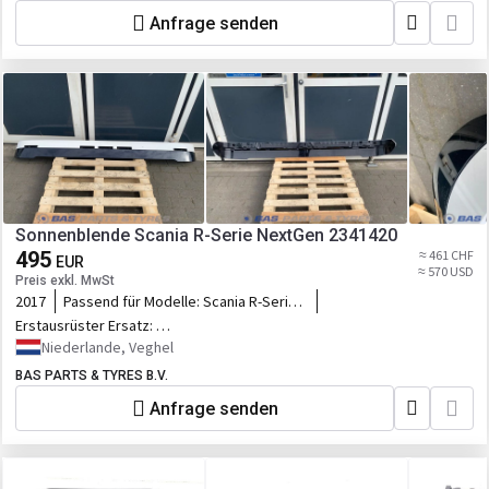
Anfrage senden
Sonnenblende Scania R-Serie NextGen 2341420
495
≈ 461 CHF
EUR
≈ 570 USD
Preis exkl. MwSt
2017
Passend für Modelle:
Scania R-Serie
NextGen
Erstausrüster Ersatz:
2341420,2977808,2541737,2341422,1.00277,1.00009
Niederlande, Veghel
BAS PARTS & TYRES B.V.
Anfrage senden