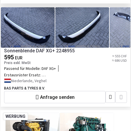
Sonnenblende DAF XG+ 2248955
595
≈ 555 CHF
EUR
≈ 686 USD
Preis exkl. MwSt
Passend für Modelle:
DAF XG+
Erstausrüster Ersatz:
2248955,2328745,2398379,D2248955UPCOMPL,5.00252
Niederlande, Veghel
BAS PARTS & TYRES B.V.
Anfrage senden
WERBUNG