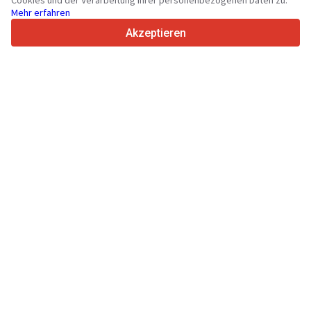
Cookies und der Verarbeitung Ihrer personenbezogenen Daten zu.
Mehr erfahren
4.7/5
Trustpilot
Akzeptieren
Für Händler
Werbung
Preise
Support
Für Käufer
Markenbewertungen
Messen
Leasing
Informationen
Über Truck1
Blog