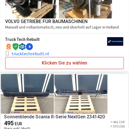
VOLVO GETRIEBE FÜR BAUMASCHINEN
Manuell und vollautomatisch, neu und überholt auf Lager in Holland
Truck Tech Rebuilt
4
trucktechrebuilt.nl
Klicken Sie zu wählen
Sonnenblende Scania R-Serie NextGen 2341420
495
≈ 461 CHF
EUR
≈ 570 USD
Preis exkl. MwSt