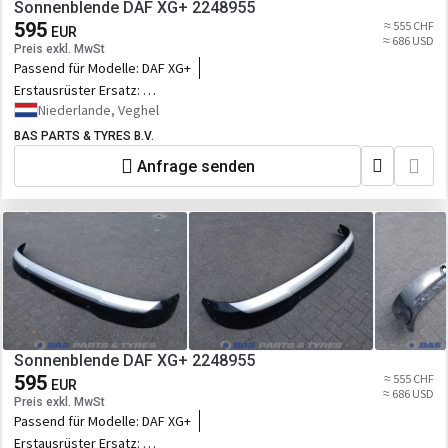
Sonnenblende DAF XG+ 2248955
595
≈ 555 CHF
EUR
≈ 686 USD
Preis exkl. MwSt
Passend für Modelle:
DAF XG+
Erstausrüster Ersatz:
2248955,2328745,2398379,D2248955UPCOMPL,5.00252
Niederlande, Veghel
BAS PARTS & TYRES B.V.
Anfrage senden
Sonnenblende DAF XG+ 2248955
595
≈ 555 CHF
EUR
≈ 686 USD
Preis exkl. MwSt
Passend für Modelle:
DAF XG+
Erstausrüster Ersatz: