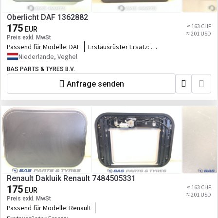
Oberlicht DAF 1362882
175
≈ 163 CHF
EUR
≈ 201 USD
Preis exkl. MwSt
Passend für Modelle:
DAF
Erstausrüster Ersatz:
1362882,1690127,1918481,76558999_DAF,D
Niederlande, Veghel
BAS PARTS & TYRES B.V.
Anfrage senden
Renault Dakluik Renault 7484505331
175
≈ 163 CHF
EUR
≈ 201 USD
Preis exkl. MwSt
Passend für Modelle:
Renault