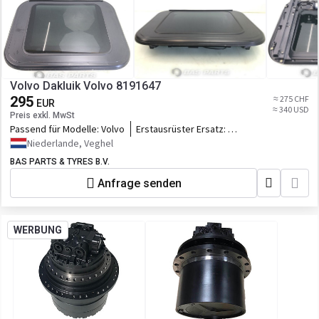
Volvo Dakluik Volvo 8191647
295
≈ 275 CHF
EUR
≈ 340 USD
Preis exkl. MwSt
Passend für Modelle:
Volvo
Erstausrüster Ersatz:
8191647,20379286,76111378_VOL,7611137
Niederlande, Veghel
BAS PARTS & TYRES B.V.
Anfrage senden
WERBUNG