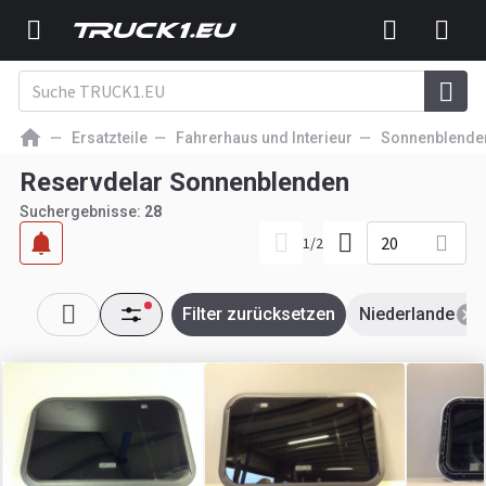
Ersatzteile
Fahrerhaus und Interieur
Sonnenblende
Reservdelar Sonnenblenden
Suchergebnisse:
28
20
1
/
2
Filter zurücksetzen
Niederlande