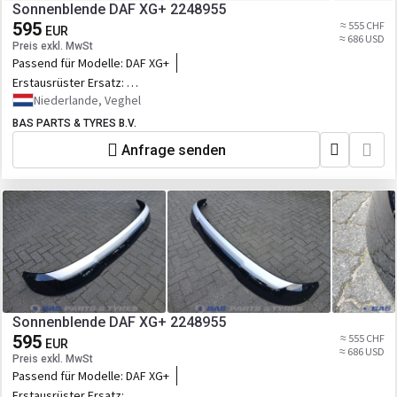
Sonnenblende DAF XG+ 2248955
595
≈ 555 CHF
EUR
≈ 686 USD
Preis exkl. MwSt
Passend für Modelle:
DAF XG+
Erstausrüster Ersatz:
2248955,2328745,2398379,D2248955UPCOMPL,5.00252
Niederlande, Veghel
BAS PARTS & TYRES B.V.
Anfrage senden
Sonnenblende DAF XG+ 2248955
595
≈ 555 CHF
EUR
≈ 686 USD
Preis exkl. MwSt
Passend für Modelle:
DAF XG+
Erstausrüster Ersatz: