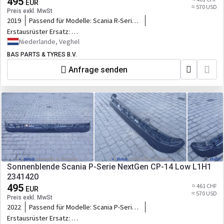
495
EUR
≈ 570 USD
Preis exkl. MwSt
2019
Passend für Modelle:
Scania R-Serie
NextGen
Erstausrüster Ersatz:
2341420,2341421,2541737,2977807,1.00277
Niederlande, Veghel
BAS PARTS & TYRES B.V.
Anfrage senden
Sonnenblende Scania P-Serie NextGen CP-14 Low L1H1
2341420
495
≈ 461 CHF
EUR
≈ 570 USD
Preis exkl. MwSt
2022
Passend für Modelle:
Scania P-Serie
NextGen
Erstausrüster Ersatz: