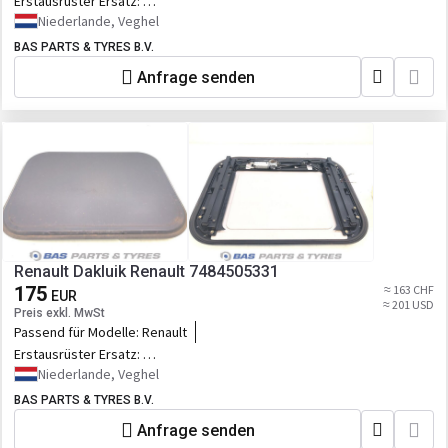
Erstausrüster Ersatz:
7484505331,76579389_RVI,RVI7484505331,76579389_RVIXP,76579389_RVI
Niederlande, Veghel
BAS PARTS & TYRES B.V.
Anfrage senden
Renault Dakluik Renault 7484505331
175
≈ 163 CHF
EUR
≈ 201 USD
Preis exkl. MwSt
Passend für Modelle:
Renault
Erstausrüster Ersatz:
7484505331,76579389_RVI,RVI7484505331,76579389_RVIXP,76579389_RVI
Niederlande, Veghel
BAS PARTS & TYRES B.V.
Anfrage senden