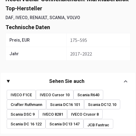
Top-Hersteller
,
,
,
,
DAF
IVECO
RENAULT
SCANIA
VOLVO
Technische Daten
175–595
Preis, EUR
2017–2022
Jahr
Sehen Sie auch
IVECO F1CE
IVECO Cursor 10
Scania R640
Crafter Ruthmann
Scania DC16 101
Scania DC12.10
Scania DSC 9
IVECO 8281
IVECO Crusor 8
Scania DC 16 122
Scania DC13 147
JCB Fastrac