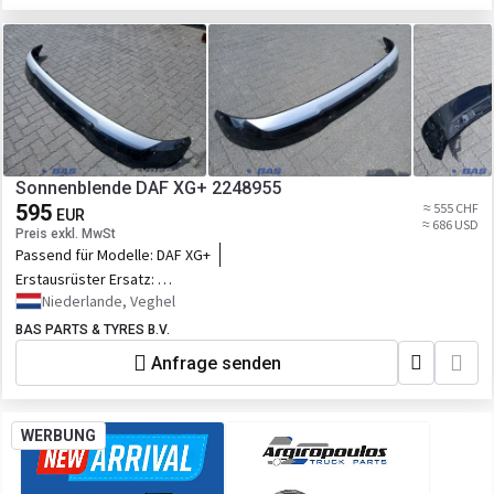
Sonnenblende DAF XG+ 2248955
595
≈ 555 CHF
EUR
≈ 686 USD
Preis exkl. MwSt
Passend für Modelle:
DAF XG+
Erstausrüster Ersatz:
2248955,2328745,2398379,D2248955UPCOMPL,5.00252
Niederlande, Veghel
BAS PARTS & TYRES B.V.
Anfrage senden
WERBUNG