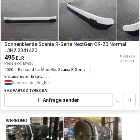
Sonnenblende Scania R-Serie NextGen CR-20 Normal
L3H2 2341420
495
≈ 461 CHF
EUR
≈ 570 USD
Preis exkl. MwSt
2020
Passend für Modelle:
Scania R-Serie
NextGen
Erstausrüster Ersatz:
2341420,2541737,1.00277
Niederlande, Veghel
BAS PARTS & TYRES B.V.
Anfrage senden
WERBUNG