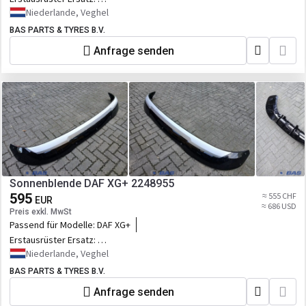
2248955,2328745,2398379,D2248955UPCOMPL,5.00252
Niederlande, Veghel
BAS PARTS & TYRES B.V.
Anfrage senden
Sonnenblende DAF XG+ 2248955
595
≈ 555 CHF
EUR
≈ 686 USD
Preis exkl. MwSt
Passend für Modelle:
DAF XG+
Erstausrüster Ersatz:
2248955,2328745,2398379,D2248955UPCOMPL,5.00252
Niederlande, Veghel
BAS PARTS & TYRES B.V.
Anfrage senden