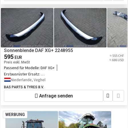
Sonnenblende DAF XG+ 2248955
595
≈ 555 CHF
EUR
≈ 686 USD
Preis exkl. MwSt
Passend für Modelle:
DAF XG+
Erstausrüster Ersatz:
2248955,2328745,2398379,D2248955UPCOMPL,5.00252
Niederlande, Veghel
BAS PARTS & TYRES B.V.
Anfrage senden
WERBUNG