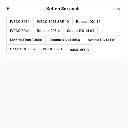
Sehen Sie auch
IVECO 8031
IVECO 8065 SRE 10
Renault DXI 12
IVECO 8041
Renault 226.4
Scania DS 14.01
Mazda Titan T3000
Scania DC13 085A
Scania DC13 Ecu
Scania DC1602
IVECO 8281
8460 IVECO