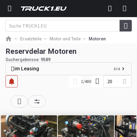
Ersatzteile
Motor und Teile
Motoren
Reservdelar Motoren
Suchergebnisse:
9589
im Leasing
614
20
1
/
480