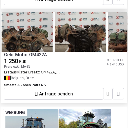
Gebr Motor OM422A
1 250
≈ 1 170 CHF
EUR
≈ 1 440 USD
Preis exkl. MwSt
Erstausrüster Ersatz:
OM422A,
0402648817
Belgien, Bree
Smeets & Zonen Parts N.V.
Anfrage senden
WERBUNG