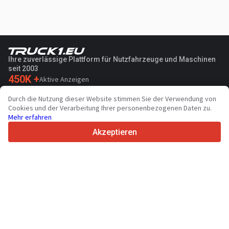
Ihre zuverlässige Plattform für Nutzfahrzeuge und Maschinen
seit 2003
450K +
Aktive Anzeigen
70+
Länder weltweit
Durch die Nutzung dieser Website stimmen Sie der Verwendung von
36
Unterstützte Sprachen
Cookies und der Verarbeitung Ihrer personenbezogenen Daten zu.
Mehr erfahren
4.7/5
Trustpilot
Akzeptieren
Für Händler
Werbung
Preise
Support