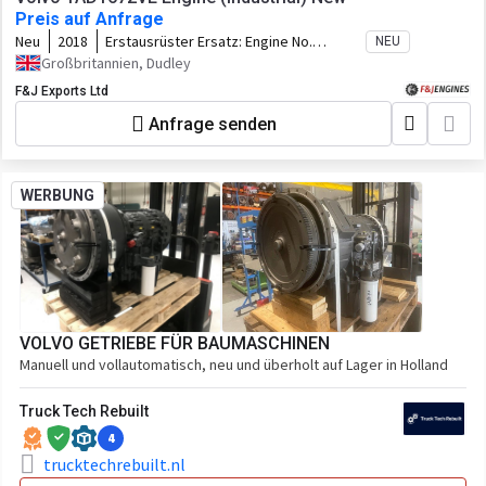
Preis auf Anfrage
Neu
2018
Erstausrüster Ersatz:
Engine No.
NEU
2016120262 Chassis ID. VP-323127
Großbritannien, Dudley
Specification. 40869448
F&J Exports Ltd
Anfrage senden
WERBUNG
VOLVO GETRIEBE FÜR BAUMASCHINEN
Manuell und vollautomatisch, neu und überholt auf Lager in Holland
Truck Tech Rebuilt
4
trucktechrebuilt.nl