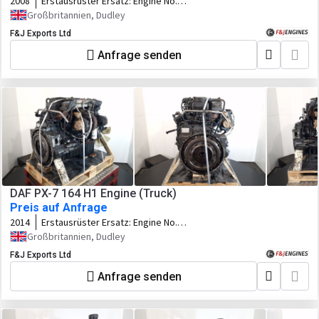
2008
Erstausrüster Ersatz:
Engine No.
0515844 Customer Code. 87383973
Großbritannien, Dudley
F&J Exports Ltd
Anfrage senden
DAF PX-7 164 H1 Engine (Truck)
Preis auf Anfrage
2014
Erstausrüster Ersatz:
Engine No.
22142508
Großbritannien, Dudley
F&J Exports Ltd
Anfrage senden