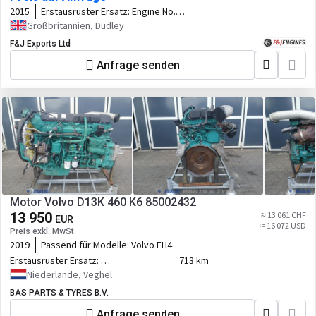
2015
Erstausrüster Ersatz:
Engine No.
892921542
Großbritannien, Dudley
F&J Exports Ltd
Anfrage senden
Motor Volvo D13K 460 K6 85002432
13 950
≈ 13 061 CHF
EUR
≈ 16 072 USD
Preis exkl. MwSt
2019
Passend für Modelle:
Volvo FH4
Erstausrüster Ersatz:
713 km
85002432,85022334,23489240,23420948,23490252,7423830349,23859377
Niederlande, Veghel
BAS PARTS & TYRES B.V.
Anfrage senden