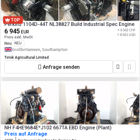
TOP
Perkins 1104D-44T NL38827 Build Industrial Spec Engine
6 945
≈ 6 502 CHF
EUR
≈ 8 001 USD
Preis exkl. MwSt
Neu
NEU
Großbritannien, Southampton
Timik Agricultural Limited
Anfrage senden
NH F4HE9684E*J102 667TA EBD Engine (Plant)
Preis auf Anfrage