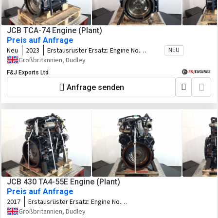
JCB TCA-74 Engine (Plant)
Preis auf Anfrage
Neu
2023
Erstausrüster Ersatz:
Engine No.
NEU
SF320/41948 U0696323
Großbritannien, Dudley
F&J Exports Ltd
Anfrage senden
JCB 430 TA4-55E Engine (Plant)
Preis auf Anfrage
2017
Erstausrüster Ersatz:
Engine No.
U1686417
Großbritannien, Dudley