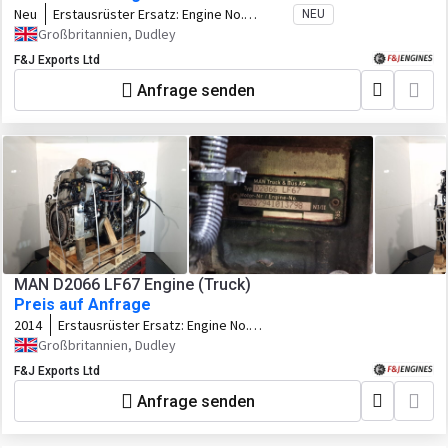
Neu
Erstausrüster Ersatz:
Engine No.
NEU
1PR0845 Code No. 1J902-25001 Family.
Großbritannien, Dudley
3KBXL01.5BAD
F&J Exports Ltd
Anfrage senden
MAN D2066 LF67 Engine (Truck)
Preis auf Anfrage
2014
Erstausrüster Ersatz:
Engine No.
50537941013798
Großbritannien, Dudley
F&J Exports Ltd
Anfrage senden