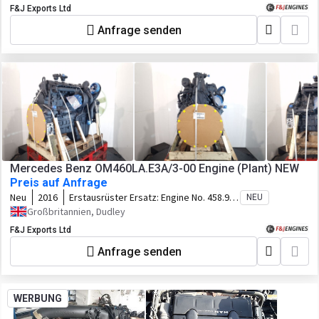
F&J Exports Ltd
Anfrage senden
Mercedes Benz OM460LA.E3A/3-00 Engine (Plant) NEW
Preis auf Anfrage
Neu
2016
Erstausrüster Ersatz:
Engine No. 458.991
NEU
U1 107.941
Großbritannien, Dudley
F&J Exports Ltd
Anfrage senden
WERBUNG