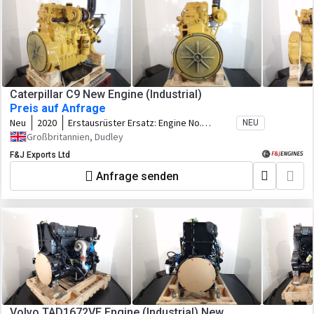
Caterpillar C9 New Engine (Industrial)
Preis auf Anfrage
Neu
2020
Erstausrüster Ersatz:
Engine No.
NEU
S9Z00294 Arrangement No. 5160811
Großbritannien, Dudley
Perf Spec. 4581394
F&J Exports Ltd
Anfrage senden
Volvo TAD1672VE Engine (Industrial) New