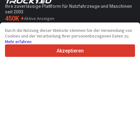
Ihre zuverlässige Plattform für Nutzfahrzeuge und Maschinen
seit 2003
450K +
Aktive Anzeigen
70+
Länder weltweit
Durch die Nutzung dieser Website stimmen Sie der Verwendung von
36
Unterstützte Sprachen
Cookies und der Verarbeitung Ihrer personenbezogenen Daten zu.
Mehr erfahren
4.7/5
Trustpilot
Akzeptieren
Für Händler
Anfrage senden
Werbung
Preise
Support
Für Käufer
Markenbewertungen
Messen
Leasing