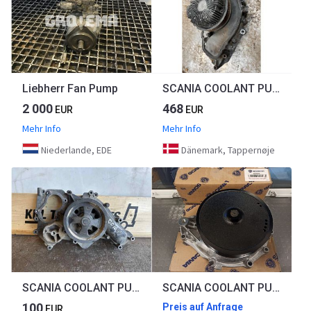
Liebherr Fan Pump
SCANIA COOLANT PUMP 2714201
2 000
468
EUR
EUR
Mehr Info
Mehr Info
Niederlande, EDE
Dänemark, Tappernøje
SCANIA COOLANT PUMP 1793989
SCANIA COOLANT PUMP 576663
100
Preis auf Anfrage
EUR