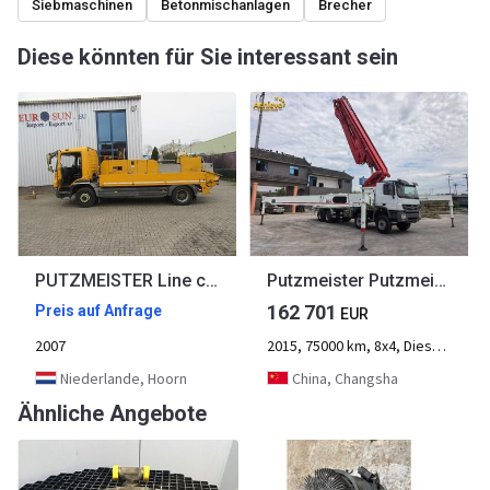
Siebmaschinen
Betonmischanlagen
Brecher
Diese könnten für Sie interessant sein
PUTZMEISTER Line concrete pump truck - MB
Putzmeister Putzmeister M56-4RZ Actros 4141Mercedes-Benz Concrete pump truck 【ACHIEVE】TOP CONDITION!!!
162 701
Preis auf Anfrage
EUR
2007
2015, 75000 km, 8x4, Diesel, 2950 Std., 4-Achse
Niederlande, Hoorn
China, Changsha
Ähnliche Angebote