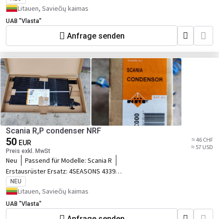
2853195
Litauen, Saviečių kaimas
UAB "Vlasta"
Anfrage senden
Scania R,P condenser NRF
50
≈ 46 CHF
EUR
≈ 57 USD
Preis exkl. MwSt
Neu
Passend für Modelle:
Scania R
Erstausrüster Ersatz:
4SEASONS 43393
AKS DASIS 272003N AVA QUALITY
NEU
COOLING SC5034 DENSO DCN99050 DT
Litauen, Saviečių kaimas
Spare Parts 123301 FRIGAIR 08222013
UAB "Vlasta"
HELLA 8FC351307721 KALE 350390
MAHLE AC555000S NISSENS 940198
Anfrage senden