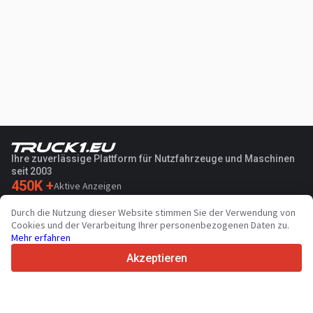
Ihre zuverlässige Plattform für Nutzfahrzeuge und Maschinen
seit 2003
450K +
Aktive Anzeigen
70+
Länder weltweit
Durch die Nutzung dieser Website stimmen Sie der Verwendung von
36
Unterstützte Sprachen
Cookies und der Verarbeitung Ihrer personenbezogenen Daten zu.
Mehr erfahren
4.7/5
Trustpilot
Akzeptieren
Für Händler
Werbung