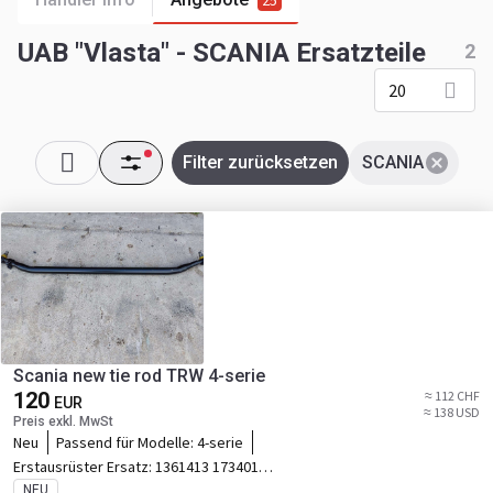
25
UAB "Vlasta" - SCANIA Ersatzteile
2
20
Filter zurücksetzen
SCANIA
Scania new tie rod TRW 4-serie
120
≈ 112 CHF
EUR
≈ 138 USD
Preis exkl. MwSt
Neu
Passend für Modelle:
4-serie
Erstausrüster Ersatz:
1361413 1734019
1897333 2040254 2146105 2584182
NEU