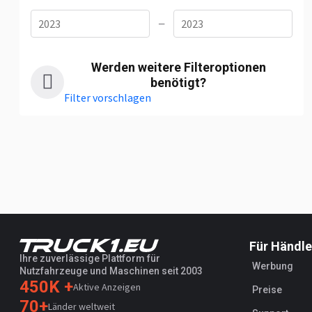
—
Werden weitere Filteroptionen
benötigt?
Filter vorschlagen
Für Händle
Ihre zuverlässige Plattform für
Werbung
Nutzfahrzeuge und Maschinen seit 2003
450K +
Aktive Anzeigen
Preise
70+
Länder weltweit