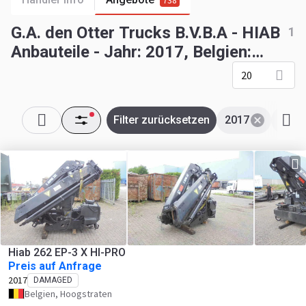
738
G.A. den Otter Trucks B.V.B.A - HIAB
1
Anbauteile - Jahr: 2017, Belgien:
Flandern, Unfall
20
Filter zurücksetzen
2017
Unfal
Hiab 262 EP-3 X HI-PRO
Preis auf Anfrage
2017
DAMAGED
Belgien, Hoogstraten