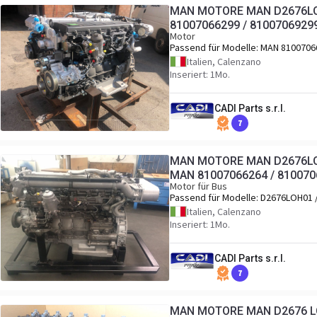
MAN MOTORE MAN D2676LO
81007066299 / 8100706929
Motor
Passend für Modelle:
MAN 8100706
/ 81007069299 Altre varianti BUS D
Italien, Calenzano
LOH / D2676 LOH30 / D2676 LOH31 /
Inseriert: 1Mo.
D2676 LOH32 / D2676 LOH35 / D267
LOH36 Atre varianti TRUCK D2676 LF
CADI Parts s.r.l.
D2676 LF25 / D2676 LF45 / D2676 LF
D2676 LF47 / D2676 LF48 / D2676 LF
7
D2676 LF55 / D2676 LF56 / D2676 LF
MAN MOTORE MAN D2676LOH
MAN 81007066264 / 810070
Motor für Bus
Passend für Modelle:
D2676LOH01 
D2676LOH02 / D2676LOH04 /
Italien, Calenzano
D2676LOH10 / D2676LOH26 / D267
Inseriert: 1Mo.
MAN 81007066264 / 81007069264
CADI Parts s.r.l.
7
MAN MOTORE MAN D2676 LOH