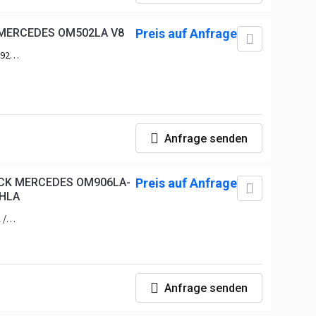
MERCEDES OM502LA V8
Preis auf Anfrage
.921 /
5 /
2 /
6 /
7 /
2 /
6 /
Anfrage senden
1 /
CK MERCEDES OM906LA-
Preis auf Anfrage
 HLA
 /
Anfrage senden