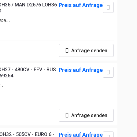
H36 / MAN D2676 LOH36
Preis auf Anfrage
9
6299
2676
6
 /
46 /
Anfrage senden
50 /
57
27 - 480CV - EEV - BUS
Preis auf Anfrage
69264
/
6LOH2
Anfrage senden
32 - 505CV - EURO 6 -
Preis auf Anfrage