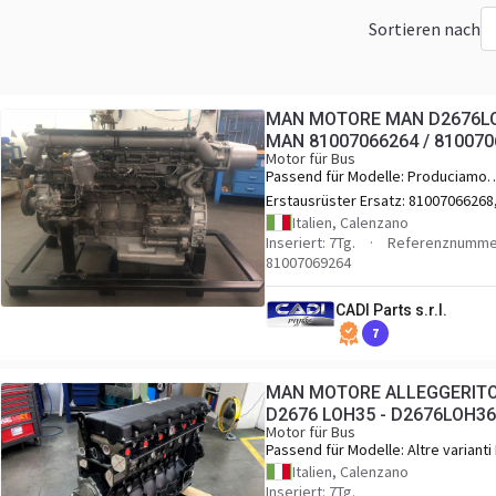
Sortieren nach
MAN MOTORE MAN D2676LOH
MAN 81007066264 / 810070
Motor für Bus
Passend für Modelle:
Produciamo
anche: D2676LOH01 D2676LOH02
Erstausrüster Ersatz:
81007066268
D2676LOH04 D2676LOH10
81007069268
Italien, Calenzano
D2676LOH27 D2676LOH28
Inseriert: 7Tg.
Referenznummer
81007069264
CADI Parts s.r.l.
7
MAN MOTORE ALLEGGERITO
D2676 LOH35 - D2676LOH36 
Motor für Bus
D2676LOH37 / D2676 LOH37
Passend für Modelle:
Altre variant
D2676 LOH / D2676 LOH30 / D2676 
Italien, Calenzano
/ D2676 LOH32 / D2676 LOH35 / D26
Inseriert: 7Tg.