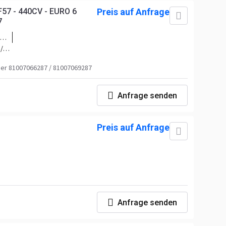
7 - 440CV - EURO 6
Preis auf Anfrage
7
/
76
/
2 /
:
r 81007066287 / 81007069287
 /
48
Anfrage senden
Preis auf Anfrage
Anfrage senden