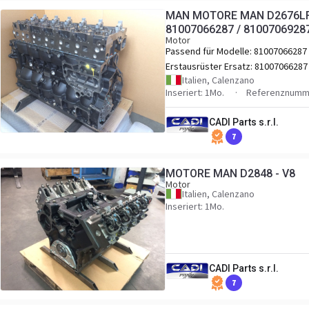
MAN MOTORE MAN D2676LF5
81007066287 / 8100706928
Motor
Passend für Modelle:
81007066287 
81007069287 BUS: D2676 LOH / D26
Erstausrüster Ersatz:
81007066287 
LOH30 / D2676 LOH31 / D2676 LOH3
81007069287
Italien, Calenzano
D2676 LOH35 / D2676 LOH36 TRUCK
Inseriert: 1Mo.
Referenznumme
D2676 LF / D2676 LF25 / D2676 LF45
D2676 LF46 / D2676 LF47 / D2676 LF
CADI Parts s.r.l.
/ D2676 LF50 / D2676 LF55 / D2676
7
LF56 / D2676 LF57
MOTORE MAN D2848 - V8
Motor
Italien, Calenzano
Inseriert: 1Mo.
CADI Parts s.r.l.
7