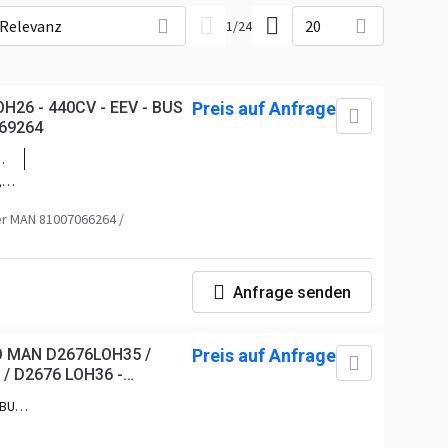
Relevanz
20
1
/
24
26 - 440CV - EEV - BUS
Preis auf Anfrage
69264
,
 MAN 81007066264 /
Anfrage senden
 MAN D2676LOH35 /
Preis auf Anfrage
/ D2676 LOH36 -
 (bus)
i BUS
LOH31
76