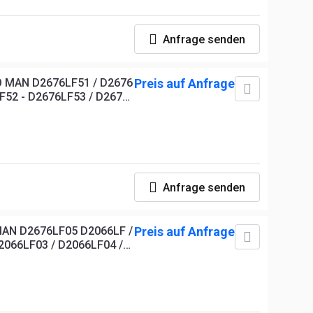
 /
46 /
50 /
Anfrage senden
57
 MAN D2676LF51 / D2676
Preis auf Anfrage
F52 - D2676LF53 / D2676
Anfrage senden
N D2676LF05 D2066LF /
Preis auf Anfrage
2066LF03 / D2066LF04 /
2066LF07 / D2066LF11 /
2066LF14 / D2066LF17 /
 /
 /
 /