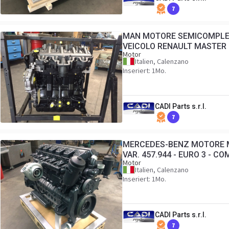
7
MAN MOTORE SEMICOMPLET
VEICOLO RENAULT MASTER
Motor
Italien, Calenzano
Inseriert: 1Mo.
CADI Parts s.r.l.
7
MERCEDES-BENZ MOTORE 
VAR. 457.944 - EURO 3 - C
Motor
Italien, Calenzano
Inseriert: 1Mo.
CADI Parts s.r.l.
7