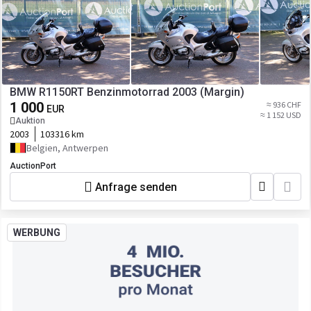
BMW R1150RT Benzinmotorrad 2003 (Margin)
1 000
≈ 936 CHF
EUR
≈ 1 152 USD
Auktion
2003
103316 km
Belgien, Antwerpen
AuctionPort
Anfrage senden
WERBUNG