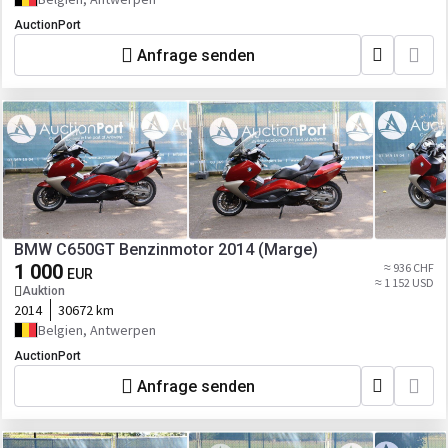
AuctionPort
Anfrage senden
BMW C650GT Benzinmotor 2014 (Marge)
1 000
≈ 936 CHF
EUR
≈ 1 152 USD
Auktion
2014
30672 km
Belgien, Antwerpen
AuctionPort
Anfrage senden