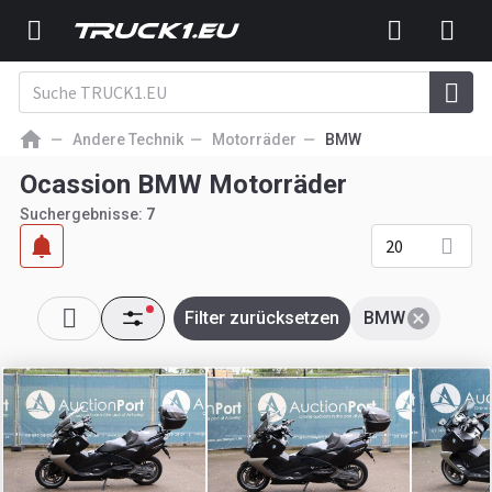
Andere Technik
Motorräder
BMW
Ocassion BMW Motorräder
Suchergebnisse:
7
20
Filter zurücksetzen
BMW