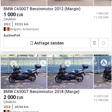
BMW C650GT Benzinmotor 2012 (Margin)
1 000
≈ 936 CHF
EUR
≈ 1 152 USD
Auktion
2012
33231 km
Belgien, Antwerpen
AuctionPort
Anfrage senden
BMW C650GT Benzinmotor 2018 (Marge)
2 000
≈ 1 872 CHF
EUR
≈ 2 304 USD
Auktion
2018
26743 km
Belgien, Antwerpen