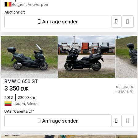
Belgien, Antwerpen
AuctionPort
Anfrage senden
BMW C 650 GT
3 350
≈ 3 136 CHF
EUR
≈ 3 859 USD
2012
22000 km
Litauen, Vilnius
UAB "Carenta LT"
Anfrage senden