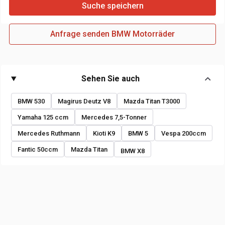
Suche speichern
Anfrage senden BMW Motorräder
Sehen Sie auch
BMW 530
Magirus Deutz V8
Mazda Titan T3000
Yamaha 125 ccm
Mercedes 7,5-Tonner
Mercedes Ruthmann
Kioti K9
BMW 5
Vespa 200ccm
Fantic 50ccm
Mazda Titan
BMW X8